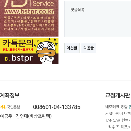
댓글목록
이전글
다음글
008601-04-133785
네모테크 명함
커틸다헤어 대학
예금주 : 김연대(비상프린텍)
TANCAR 렌트
보니위즈 티켓&